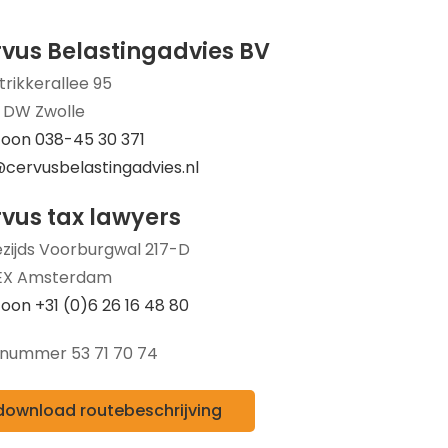
vus Belastingadvies BV
trikkerallee 95
 DW Zwolle
foon 038-45 30 371
@cervusbelastingadvies.nl
vus tax lawyers
zijds Voorburgwal 217-D
 EX Amsterdam
oon +31 (0)6 26 16 48 80
nummer 53 71 70 74
download routebeschrijving