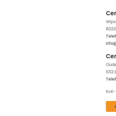
Cer
Wips
8023
Tele
info
Cer
Oude
1012
Telef
KvK-