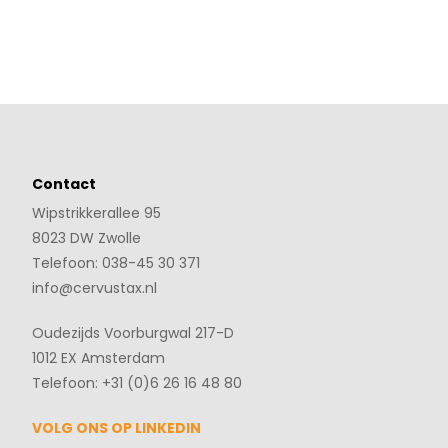
Ga naar de inhoud
Contact
Wipstrikkerallee 95
8023 DW Zwolle
Telefoon: 038-45 30 371
info@cervustax.nl
Oudezijds Voorburgwal 217-D
1012 EX Amsterdam
Telefoon: +31 (0)6 26 16 48 80
VOLG ONS OP LINKEDIN