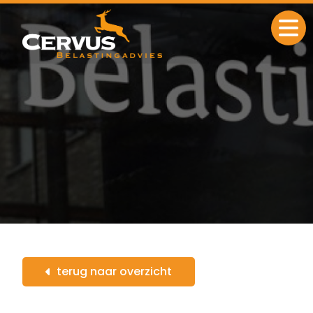
Ga naar de inhoud
terug naar overzicht