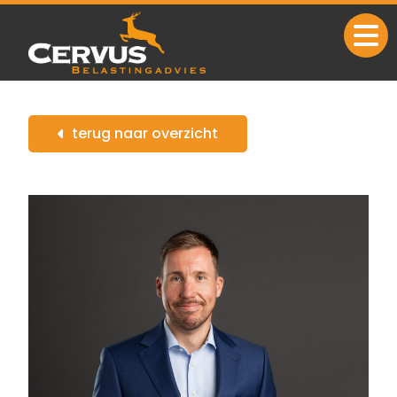
Ga naar de inhoud
terug naar overzicht