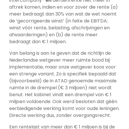
intercompany-
en
derdenrente niet meer in
aftrek komen, indien en voor zover die rente (a)
meer bedraagt dan 30% van wat de wet noemt
de ‘gecorrigeerde winst’ (in feite de EBITDA;
winst vóór rente, belasting, afschrijvingen en
afwaarderingen) en (b) de rente meer
bedraagt dan € 1 miljoen.
Van belang is aan te geven dat de richtlijn de
Nederlandse wetgever meer ruimte bood bij
implementatie, maar onze wetgever koos voor
een strenge variant. Zo is specifiek bepaald dat
(bijvoorbeeld) de in ATAD genoemde maximale
ruimte in de drempel (€ 3 miljoen) niet wordt
benut. Het kabinet vindt een drempel van € 1
miljoen voldoende. Ook werd besloten dat géén
eerbiedigende werking komt voor oude leningen.
Directe werking dus, zonder overgangsrecht.
Een rentelast van meer dan € 1 miljoen is bij de