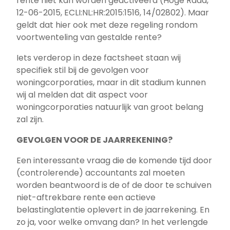
rente niet kan worden geactiveerd (Hoge Raad,
12-06-2015, ECLI:NL:HR:2015:1516, 14/02802). Maar
geldt dat hier ook met deze regeling rondom
voortwenteling van gestalde rente?
Iets verderop in deze factsheet staan wij
specifiek stil bij de gevolgen voor
woningcorporaties, maar in dit stadium kunnen
wij al melden dat dit aspect voor
woningcorporaties natuurlijk van groot belang
zal zijn.
GEVOLGEN VOOR DE JAARREKENING?
Een interessante vraag die de komende tijd door
(controlerende) accountants zal moeten
worden beantwoord is de of de door te schuiven
niet-aftrekbare rente een actieve
belastinglatentie oplevert in de jaarrekening. En
zo ja, voor welke omvang dan? In het verlengde