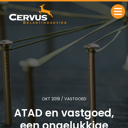
Ga naar de inhoud
OKT 2019 / VASTGOED
ATAD en vastgoed,
een ongelukkige