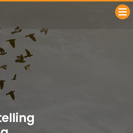
elling
ng