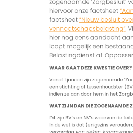
zogenaamde ‘Zorgbesluit’ va
hiervoor onze factsheet
”Aan
factsheet
”Nieuw besluit over
vennootschapsbelasting”
. 
hier nog eens aandacht aan 
loopt mogelijk een bestaand
Belastingdienst af. Oppasse
WAAR GAAT DEZE KWESTIE OVER?
Vanaf 1 januari zijn zogenaamde ‘Z
een stichting of tussenhoudster (BV
indien ze aan door hem in het Zorg
WAT ZIJN DAN DIE ZOGENAAMDE
Dit zijn BV’s en NV’s waarvan de feit
In de wet is dat (enigszins veroude
verzorging van zieken, kraamvrouwe