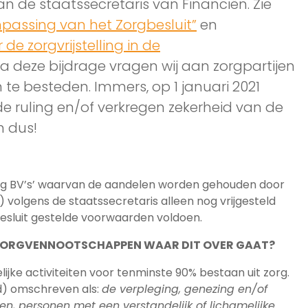
n de staatssecretaris van Financiën. Zie
passing van het Zorgbesluit”
en
 de zorgvrijstelling in de
Via deze bijdrage vragen wij aan zorgpartijen
te besteden. Immers, op 1 januari 2021
e ruling en/of verkregen zekerheid van de
n dus!
org BV’s’ waarvan de aandelen worden gehouden door
) volgens de staatssecretaris alleen nog vrijgesteld
besluit gestelde voorwaarden voldoen.
 ZORGVENNOOTSCHAPPEN WAAR DIT OVER GAAT?
elijke activiteiten voor tenminste 90% bestaan uit zorg.
rd) omschreven als:
de verpleging, genezing en/of
n, personen met een verstandelijk of lichamelijke