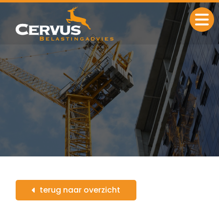
Ga naar de inhoud
terug naar overzicht