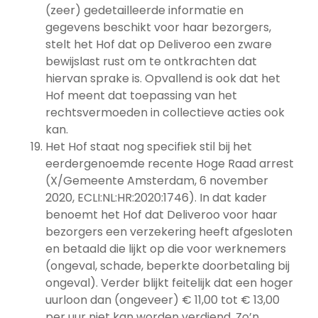
(zeer) gedetailleerde informatie en
gegevens beschikt voor haar bezorgers,
stelt het Hof dat op Deliveroo een zware
bewijslast rust om te ontkrachten dat
hiervan sprake is. Opvallend is ook dat het
Hof meent dat toepassing van het
rechtsvermoeden in collectieve acties ook
kan.
Het Hof staat nog specifiek stil bij het
eerdergenoemde recente Hoge Raad arrest
(X/Gemeente Amsterdam, 6 november
2020, ECLI:NL:HR:2020:1746). In dat kader
benoemt het Hof dat Deliveroo voor haar
bezorgers een verzekering heeft afgesloten
en betaald die lijkt op die voor werknemers
(ongeval, schade, beperkte doorbetaling bij
ongeval). Verder blijkt feitelijk dat een hoger
uurloon dan (ongeveer) € 11,00 tot € 13,00
per uur niet kan worden verdiend. Zo’n