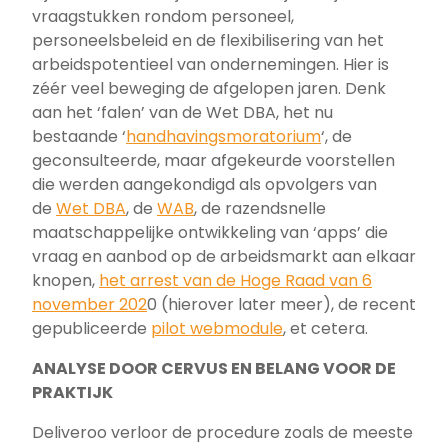
vraagstukken rondom personeel,
personeelsbeleid en de flexibilisering van het
arbeidspotentieel van ondernemingen. Hier is
zéér veel beweging de afgelopen jaren. Denk
aan het ‘falen’ van de Wet DBA, het nu
bestaande ‘
handhavingsmoratorium
‘, de
geconsulteerde, maar afgekeurde voorstellen
die werden aangekondigd als opvolgers van
de
Wet DBA
, de
WAB
, de razendsnelle
maatschappelijke ontwikkeling van ‘apps’ die
vraag en aanbod op de arbeidsmarkt aan elkaar
knopen,
het arrest van de Hoge Raad van 6
november 202
0 (hierover later meer), de recent
gepubliceerde
pilot webmodule
, et cetera.
ANALYSE DOOR CERVUS EN BELANG VOOR DE
PRAKTIJK
Deliveroo verloor de procedure zoals de meeste