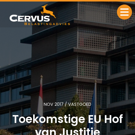
Ga naar de inhoud
NOV 2017 / VASTGOED
Toekomstige EU Hof
van Justitie